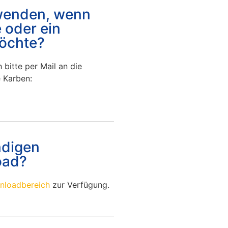
wenden, wenn
 oder ein
möchte?
 bitte per Mail an die
e Karben:
ndigen
oad?
nloadbereich
zur Verfügung.