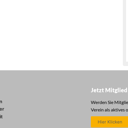
Jetzt Mitglie
n
Werden Sie Mitglie
er
Verein als aktives 
it
Hier Klicken