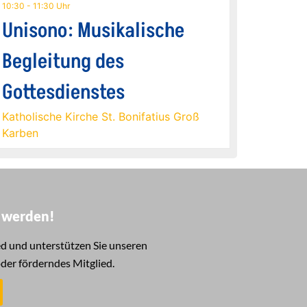
10:30 - 11:30 Uhr
Unisono: Musikalische
Begleitung des
Gottesdienstes
Katholische Kirche St. Bonifatius Groß
Karben
d werden!
d und unterstützen Sie unseren
oder förderndes Mitglied.