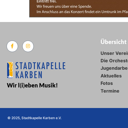
Übersicht
Unser Verei
Die Orchest
Jugendarbe
Aktuelles
Fotos
Wir l
(
i
)
eben Musik!
Termine
© 2025, Stadtkapelle Karben e.V.